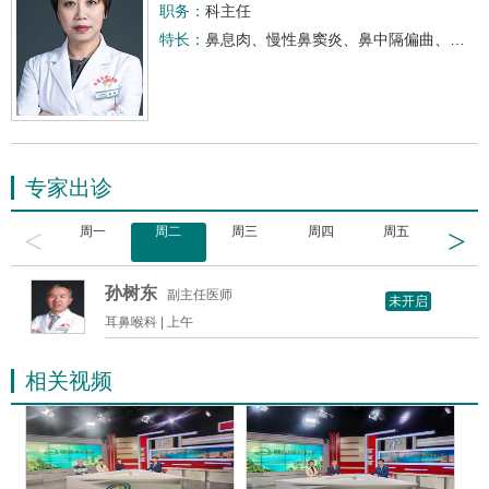
职务：
科主任
特长：
鼻息肉、慢性鼻窦炎、鼻中隔偏曲、鼻部肿瘤的常规和微创手术治疗，咽喉部良恶性肿瘤切除术及颈部淋巴结清扫术，喉镜下咽喉良性肿瘤切除术，眩晕、耳鸣、耳聋的诊断治疗。
专家出诊
<
>
周一
周二
周三
周四
周五
周六
孙树东
副主任医师
未开启
耳鼻喉科 |
上午
相关视频