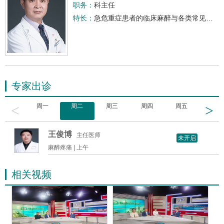
职务：
科主任
特长：
急危重症患者的临床麻醉与各类常见疼痛性疾病的诊治工作。
专家出诊
<
>
周一
周二
周三
周四
周五
周六
王俊博
主任医师
未开启
麻醉疼痛 |
上午
相关视频