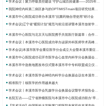
学术会议丨聚力呼吸质控建设 守护山城百姓健康——2025年本溪市呼吸质控工作交流会圆满…
我院神经内科第二病区参与的OPTIMISTmain项目研究结果在欧洲卒中大会（ESOC）上公布！
本溪市中心医院成功举办本溪市“抗菌药物合理使用”研讨会
学术会议|辽宁省“暖阳计划”规范与前沿巡讲暨本溪市放射学年会在本溪市中心医院成功…
本溪市中心医院与北京天坛医院携手共筑医疗新篇章：合作签约仪式暨卒中质控研讨会圆满…
学术会议丨本溪市中心医院成功举办泌尿外科医师学术高峰论坛暨“波澜壮阔”泌尿专家论…
学术会议|本溪市医学会重症医学分会成立大会暨本溪市重症医学质控中心学术会议在本溪…
本溪市中心医院成功召开市医学会心血管内科学分会换届会议暨学术报告会
本溪市卒中急救地图发布仪式暨本溪市卒中专科联盟成立仪式在本溪市中心医院成功启动
学术会议丨本溪市医学会神经内科学分会换届会议在本溪市中心医院成功召开
精准医疗丨核医学的作用越来越大
学术会议丨本溪市医学会乳腺学分会换届会议暨学术报告会在本溪市中心医院顺利召开
名院互访——辽宁省肿瘤医院与本溪市中心医院成功联办“早中期肺癌诊疗质控标准学术会议…
【学术活动】中国医科大学附属口腔医院专家莅临本溪市中心医院口腔科开展学术交流活动